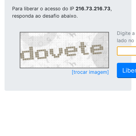
Para liberar o acesso
do IP
216.73.216.73
,
responda ao desafio abaixo.
Digite 
lado no
[trocar imagem]