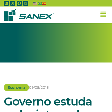
Home
»
Economia
»
Governo estuda reduzir taxa de juros para financiar a
próxima safra
Economia
09/05/2018
Governo estuda