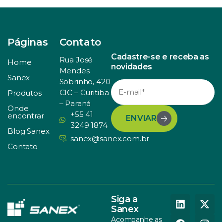
Páginas
Contato
Cadastre-se e receba as
Rua José
Home
novidades
Mendes
Sanex
Sobrinho, 420
CIC – Curitiba
Produtos
– Paraná
Onde
+55 41
encontrar
ENVIAR
3249 1874
Blog Sanex
sanex@sanex.com.br
Contato
Siga a
Sanex
Acompanhe as