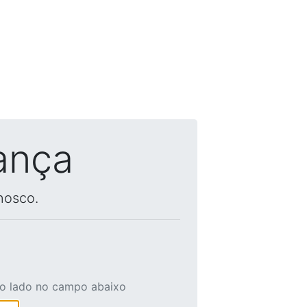
ança
nosco.
ao lado no campo abaixo