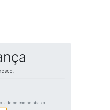
ança
nosco.
ao lado no campo abaixo