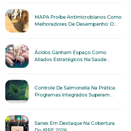
MAPA Proíbe Antimicrobianos Como
Melhoradores De Desempenho: O
Que Muda Para A Produção Animal?
Ácidos Ganham Espaço Como
Aliados Estratégicos Na Saúde
Intestinal Dos Suínos
Controle De Salmonella Na Prática:
Programas Integrados Superam
Ações Isoladas
Sanex Em Destaque Na Cobertura
Do IPPE 2026