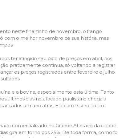
ento neste finalzinho de novembro, o frango
ó com o melhor novembro de sua história, mas
empos.
pós ter atingido seu pico de preços em abril, nos
ação praticamente contínua, só voltando a registrar
çar os preços registrados entre fevereiro e julho.
sultados.
suína e a bovina, especialmente esta última. Tanto
os últimos dias no atacado paulistano chega a
cançados um ano atrás. E o carré suíno, outro
friado comercializado no Grande Atacado da cidade
 dias gira em torno dos 25%. De toda forma, como foi