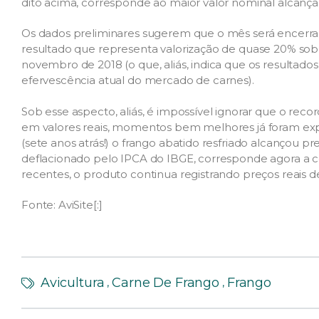
dito acima, corresponde ao maior valor nominal alcan
Os dados preliminares sugerem que o mês será encerr
resultado que representa valorização de quase 20% so
novembro de 2018 (o que, aliás, indica que os resultado
efervescência atual do mercado de carnes).
Sob esse aspecto, aliás, é impossível ignorar que o reco
em valores reais, momentos bem melhores já foram e
(sete anos atrás!) o frango abatido resfriado alcançou p
deflacionado pelo IPCA do IBGE, corresponde agora a cer
recentes, o produto continua registrando preços reais 
Fonte: AviSite[:]
Avicultura
Carne De Frango
Frango
,
,