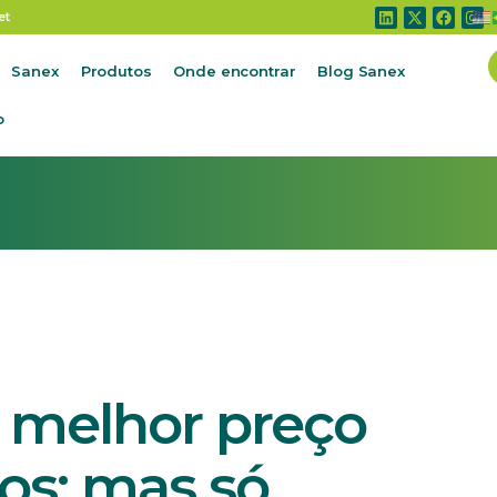
elhor preço de todos os tempos; mas só nominalmente
et
Sanex
Produtos
Onde encontrar
Blog Sanex
o
o melhor preço
os; mas só