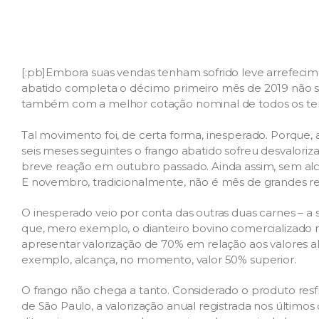
[:pb]Embora suas vendas tenham sofrido leve arrefecim
abatido completa o décimo primeiro mês de 2019 não s
também com a melhor cotação nominal de todos os t
Tal movimento foi, de certa forma, inesperado. Porque, a
seis meses seguintes o frango abatido sofreu desvaloriz
breve reação em outubro passado. Ainda assim, sem alcan
E novembro, tradicionalmente, não é mês de grandes re
O inesperado veio por conta das outras duas carnes – a 
que, mero exemplo, o dianteiro bovino comercializado n
apresentar valorização de 70% em relação aos valores al
exemplo, alcança, no momento, valor 50% superior.
O frango não chega a tanto. Considerado o produto res
de São Paulo, a valorização anual registrada nos últimos