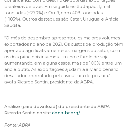
continuando como destino de 50% das exportações
brasileiras de ovos. Em seguida estão Japão, 1,1 mil
toneladas (+270%) e Omã, com 408 toneladas
(+183%). Outros destaques são Catar, Uruguai e Arábia
Saudita.
“O mês de dezembro apresentou os maiores volumes
exportados no ano de 2021. Os custos de produção têm
apertado significativamente as margens do setor, com
os dois principais insumos – milho e farelo de soja –
aumentando, em alguns casos, mais de 100% entre um
ano e outro. As exportações ajudam a aliviar o cenário
desafiador enfrentado pela avicultura de postura.”,
avalia Ricardo Santin, presidente da ABPA.
Análise (para download) do presidente da ABPA,
Ricardo Santin no site
abpa-br.org/
Fonte: ABPA