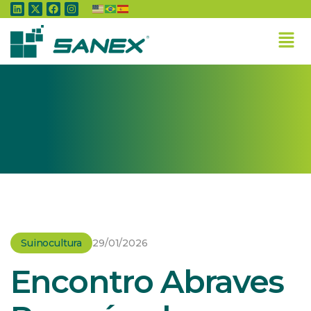
Home
»
Suinocultura
»
Encontro Abraves Paraná coloca em pauta o futuro
do mercado consumidor
Suinocultura
29/01/2026
Encontro Abraves