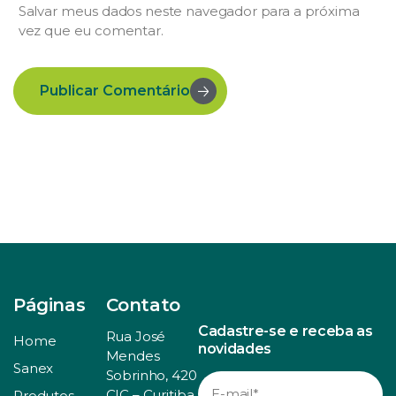
Salvar meus dados neste navegador para a próxima
vez que eu comentar.
Publicar Comentário
Páginas
Contato
Cadastre-se e receba as
Rua José
Home
novidades
Mendes
Sanex
Sobrinho, 420
CIC – Curitiba
Produtos