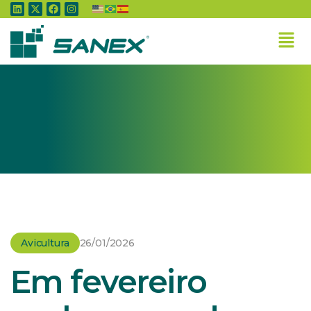
Home
»
Avicultura
»
Em fevereiro embarques de carne de frango
aumentaram 21% em relação a janeiro
Avicultura
26/01/2026
Em fevereiro