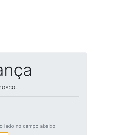
ança
nosco.
ao lado no campo abaixo