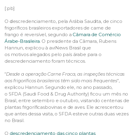
[:pb]
O
d
escredenciamento, pela Arábia Saudita, de cinco
frigoríficos brasileiros exportadores de carne de
frango é reversível, segundo a
Câmara de Comércio
Árabe-Brasileira
. O presidente da Câmara, Rubens
Hannun, explicou à aviNews Brasil que
os motivos alegados pelo país árabe para o
descredenciamento foram técnicos.
“
Desde a operação Carne Fraca, as inspeções técnicas
aos frigoríficos brasileiros têm sido mais frequentes
“,
explicou Hannun. Segundo ele, no ano passado,
o SFDA (Saudi Food & Drug Authority) ficou um mês no
Brasil, entre setembro e outubro, visitando centenas de
plantas frigoríficasbovinas e de aves. Ele acrescentou
que antes dessa visita, o SFDA esteve outras duas vezes
no Brasil.
O
descredenciamento das cinco plantas