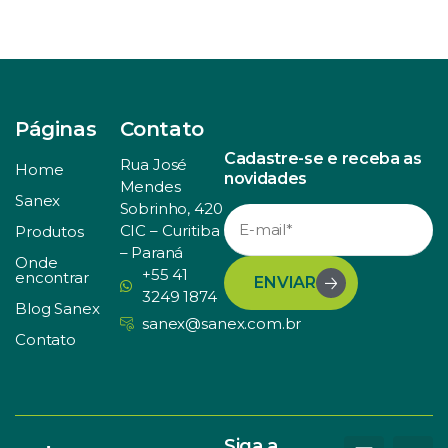
Páginas
Contato
Cadastre-se e receba as
Rua José
Home
novidades
Mendes
Sanex
Sobrinho, 420
CIC – Curitiba
Produtos
– Paraná
Onde
+55 41
encontrar
ENVIAR
3249 1874
Blog Sanex
sanex@sanex.com.br
Contato
Siga a