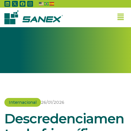
Home
»
Internacional
»
Descredenciamento de frigoríficos pela Arábia Saudita
é reversível
Internacional
26/01/2026
Descredenciamen