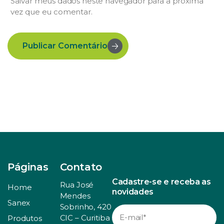
Salvar meus dados neste navegador para a próxima
vez que eu comentar.
Publicar Comentário
Páginas
Contato
Cadastre-se e receba as
Rua José
Home
novidades
Mendes
Sanex
Sobrinho, 420
CIC – Curitiba
Produtos