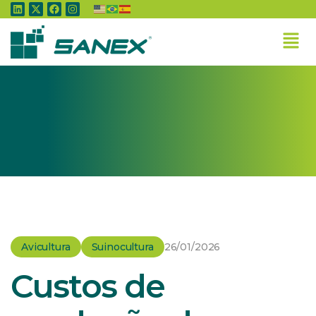
Home
»
Avicultura
»
Custos de produção de suínos e de frangos de corte
acumulam altas em 2019
Avicultura
Suinocultura
26/01/2026
Custos de