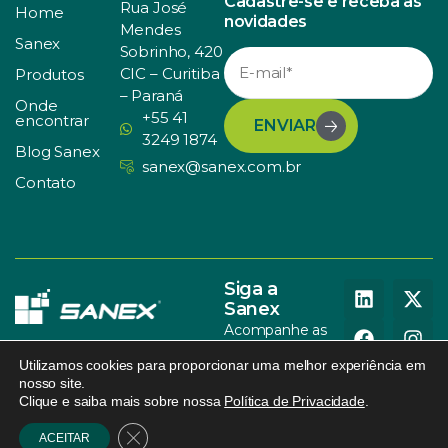
Cadastre-se e receba as
Rua José
Home
novidades
Mendes
Sanex
Sobrinho, 420
CIC – Curitiba
Produtos
– Paraná
Onde
+55 41
encontrar
ENVIAR
3249 1874
Blog Sanex
sanex@sanex.com.br
Contato
Siga a
Sanex
Acompanhe as
nossas redes
Utilizamos cookies para proporcionar uma melhor experiência em
sociais
nosso site.
Clique e saiba mais sobre nossa
Política de Privacidade
.
© SANEX. Todos os direitos
Política de Privacidade
.
095
reservados.
Design
.
Close GDPR Cookie Banner
ACEITAR