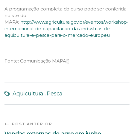
A programação completa do curso pode ser conferida
no site do
MAPA:
http://www.agricultura.gov.br/eventos/workshop-
internacional-de-capacitacao-das-industrias-de-
aquicultura-e-pesca-para-o-mercado-europeu
Fonte: Comunicação MAPA[:]
Aquicultura
Pesca
,
POST ANTERIOR
Vendas externas do agro em junho