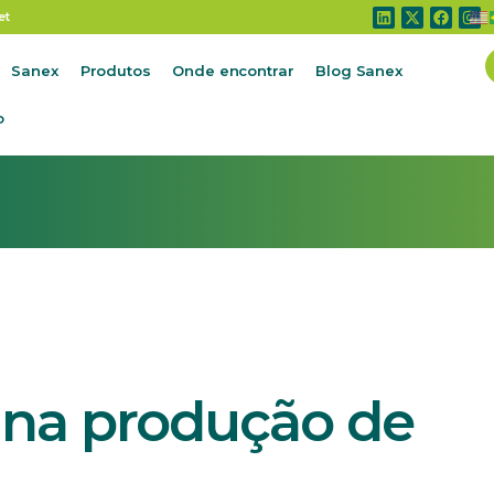
produção de aves e suínos
et
Sanex
Produtos
Onde encontrar
Blog Sanex
o
 na produção de