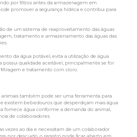
ando por filtros antes da armazenagem em
pode promover a segurança hídrica e contribui para
o de um sistema de reaproveitamento das águas
ltragem, tratamento e armazenamento das águas das
ões.
ento da água potável, evita a utilização de água
 possui qualidade aceitável, principalmente se for
 filtragem e tratamento com cloro.
os animais também pode ser uma ferramenta para
 que existem bebedouros que desperdiçam mais água
ta fornece água conforme a demanda do animal,
ncia de colaboradores.
as vezes ao dia e necessitam de um colaborador
zes por descuido, o registro pode ficar aberto em