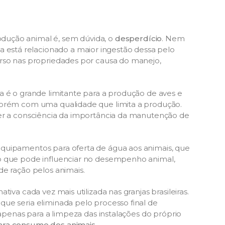
odução animal é, sem dúvida, o
desperdício
. Nem
stá relacionado a maior ingestão dessa pelo
urso nas propriedades por causa do manejo,
a é o grande limitante para a produção de aves e
porém com uma qualidade que limita a produção.
ver a consciência da importância da manutenção de
quipamentos para oferta de água aos animais, que
 o que pode influenciar no desempenho animal,
de ração pelos animais.
iva cada vez mais utilizada nas granjas brasileiras.
ue seria eliminada pelo processo final de
 apenas para a limpeza das instalações do próprio
ara consumo dos animais.