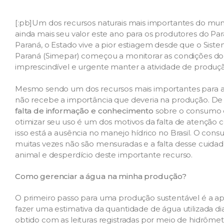
[:pb]Um dos recursos naturais mais importantes do mun
ainda mais seu valor este ano para os produtores do Pa
Paraná, o Estado vive a pior estiagem desde que o Sis
Paraná (Simepar) começou a monitorar as condições do 
imprescindível e urgente manter a atividade de produçã
Mesmo sendo um dos recursos mais importantes para a 
não recebe a importância que deveria na produção. De a
falta de informação e conhecimento
sobre o consumo d
otimizar seu uso é um dos motivos da falta de atenção 
isso está a ausência no manejo hídrico no Brasil. O con
muitas vezes não são mensuradas e a falta desse cu
animal e desperdício deste importante recurso.
Como gerenciar a água na minha produção?
O primeiro passo para uma produção sustentável é a a
fazer uma estimativa da quantidade de água utilizada d
obtido com as leituras registradas por meio de hidrôme