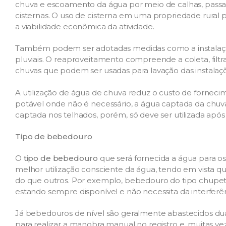
chuva e escoamento da água por meio de calhas, pass
cisternas. O uso de cisterna em uma propriedade rural 
a viabilidade econômica da atividade.
Também podem ser adotadas medidas como a instalaçã
pluviais. O reaproveitamento compreende a coleta, fi
chuvas que podem ser usadas para lavação das instalaç
A utilização de água de chuva reduz o custo de fornecim
potável onde não é necessário, a água captada da chuva
captada nos telhados, porém, só deve ser utilizada após
Tipo de bebedouro
O
tipo de bebedouro
que será fornecida a água para 
melhor utilização consciente da água, tendo em vista
do que outros. Por exemplo, bebedouro do tipo chupe
estando sempre disponível e não necessita da interferê
Já bebedouros de nível são geralmente abastecidos du
para realizar a manobra manual no registro e, muitas ve