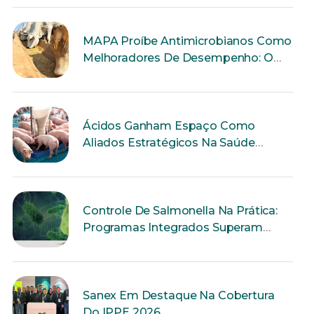
MAPA Proíbe Antimicrobianos Como
Melhoradores De Desempenho: O
Que Muda Para A Produção Animal?
Ácidos Ganham Espaço Como
Aliados Estratégicos Na Saúde
Intestinal Dos Suínos
Controle De Salmonella Na Prática:
Programas Integrados Superam
Ações Isoladas
Sanex Em Destaque Na Cobertura
Do IPPE 2026