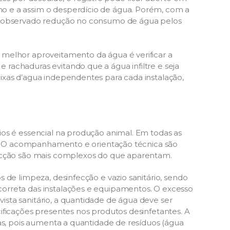
 e a assim o desperdício de água. Porém, com a
r observado redução no consumo de água pelos
melhor aproveitamento da água é verificar a
rachaduras evitando que a água infiltre e seja
ixas d’agua independentes para cada instalação,
os é essencial na produção animal. Em todas as
el. O acompanhamento e orientação técnica são
fecção são mais complexos do que aparentam.
 de limpeza, desinfecção e vazio sanitário, sendo
orreta das instalações e equipamentos. O excesso
sta sanitário, a quantidade de água deve ser
ificações presentes nos produtos desinfetantes. A
vas, pois aumenta a quantidade de resíduos (água