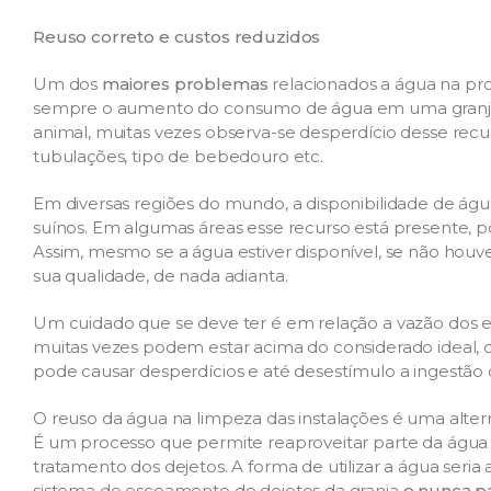
Reuso correto e custos reduzidos
Um dos
maiores problemas
relacionados a água na pr
sempre o aumento do consumo de água em uma granja e
animal, muitas vezes observa-se desperdício desse rec
tubulações, tipo de bebedouro etc.
Em diversas regiões do mundo, a disponibilidade de águ
suínos. Em algumas áreas esse recurso está presente, 
Assim, mesmo se a água estiver disponível, se não hou
sua qualidade, de nada adianta.
Um cuidado que se deve ter é em relação a vazão dos e
muitas vezes podem estar acima do considerado ideal,
pode causar desperdícios e até desestímulo a ingestão 
O reuso da água na limpeza das instalações é uma alternat
É um processo que permite reaproveitar parte da água q
tratamento dos dejetos. A forma de utilizar a água seria
sistema de escoamento de dejetos da granja
e nunca p