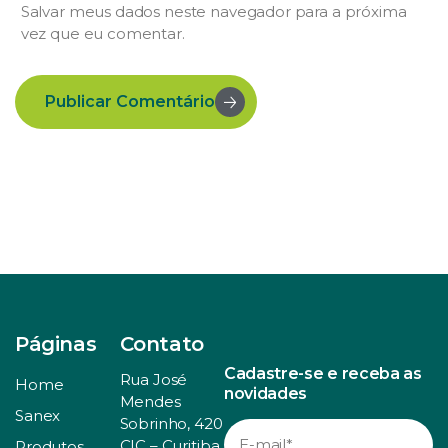
Salvar meus dados neste navegador para a próxima
vez que eu comentar.
Publicar Comentário
Páginas
Contato
Cadastre-se e receba as
Rua José
Home
novidades
Mendes
Sanex
Sobrinho, 420
CIC – Curitiba
Produtos