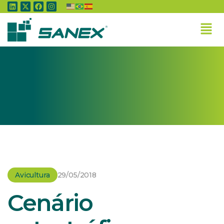
Home
»
Avicultura
»
Cenário catastrófico para pintos de um dia, diz Apinco
Avicultura
29/05/2018
Cenário