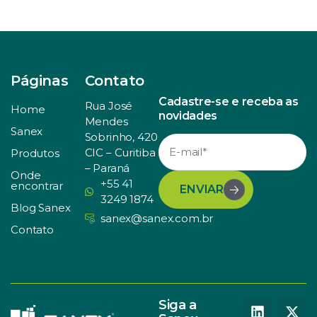
Páginas
Contato
Cadastre-se e receba as
Rua José
Home
novidades
Mendes
Sanex
Sobrinho, 420
CIC – Curitiba
Produtos
– Paraná
Onde
+55 41
encontrar
ENVIAR
3249 1874
Blog Sanex
sanex@sanex.com.br
Contato
Siga a