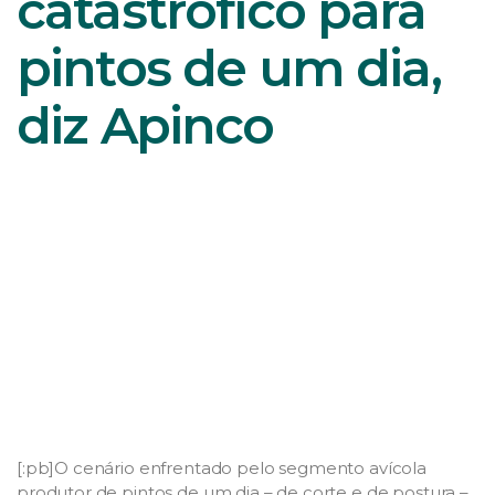
catastrófico para
pintos de um dia,
diz Apinco
[:pb]O cenário enfrentado pelo segmento avícola
produtor de pintos de um dia – de corte e de postura –