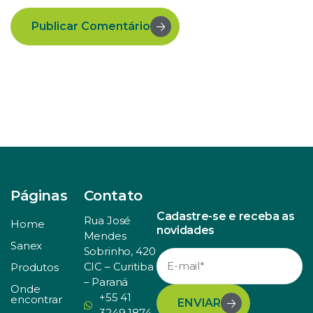
Publicar Comentário
Páginas
Contato
Cadastre-se e receba as
Rua José
Home
novidades
Mendes
Sanex
Sobrinho, 420
CIC – Curitiba
Produtos
– Paraná
Onde
+55 41
encontrar
ENVIAR
3249 1874