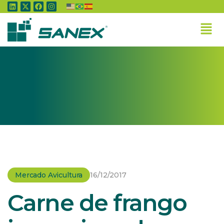
Home
»
Mercado Avicultura
»
Carne de frango inspecionada: volume 1% maior até
setembro
Mercado Avicultura
16/12/2017
Carne de frango