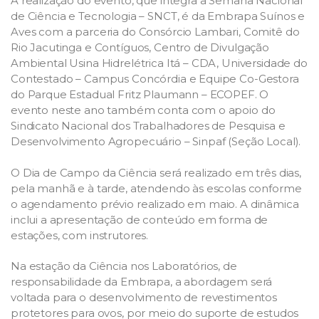
A realização do evento, que integra a Semana Nacional
de Ciência e Tecnologia – SNCT, é da Embrapa Suínos e
Aves com a parceria do Consórcio Lambari, Comitê do
Rio Jacutinga e Contíguos, Centro de Divulgação
Ambiental Usina Hidrelétrica Itá – CDA, Universidade do
Contestado – Campus Concórdia e Equipe Co-Gestora
do Parque Estadual Fritz Plaumann – ECOPEF. O
evento neste ano também conta com o apoio do
Sindicato Nacional dos Trabalhadores de Pesquisa e
Desenvolvimento Agropecuário – Sinpaf (Seção Local).
O Dia de Campo da Ciência será realizado em três dias,
pela manhã e à tarde, atendendo às escolas conforme
o agendamento prévio realizado em maio. A dinâmica
inclui a apresentação de conteúdo em forma de
estações, com instrutores.
Na estação da Ciência nos Laboratórios, de
responsabilidade da Embrapa, a abordagem será
voltada para o desenvolvimento de revestimentos
protetores para ovos, por meio do suporte de estudos