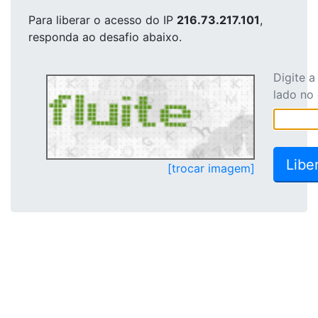
Para liberar o acesso
do IP
216.73.217.101
,
responda ao desafio abaixo.
Digite 
lado no
[trocar imagem]