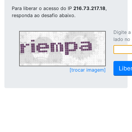
Para liberar o acesso
do IP
216.73.217.18
,
responda ao desafio abaixo.
Digite 
lado no
[trocar imagem]