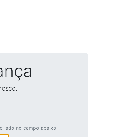
ança
nosco.
ao lado no campo abaixo