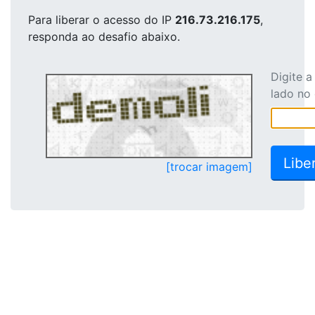
Para liberar o acesso
do IP
216.73.216.175
,
responda ao desafio abaixo.
Digite 
lado no
[trocar imagem]