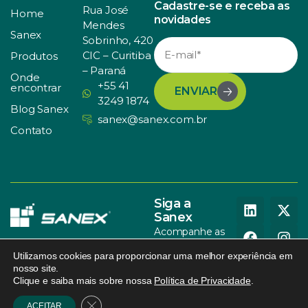
Cadastre-se e receba as
Rua José
Home
novidades
Mendes
Sanex
Sobrinho, 420
CIC – Curitiba
Produtos
– Paraná
Onde
+55 41
encontrar
ENVIAR
3249 1874
Blog Sanex
sanex@sanex.com.br
Contato
Siga a
Sanex
Acompanhe as
nossas redes
Utilizamos cookies para proporcionar uma melhor experiência em
sociais
nosso site.
Clique e saiba mais sobre nossa
Política de Privacidade
.
© SANEX. Todos os direitos
Política de Privacidade
.
095
reservados.
Design
.
Close GDPR Cookie Banner
ACEITAR