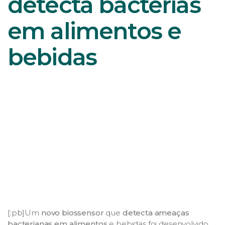
detecta bactérias
em alimentos e
bebidas
[:pb]Um
novo biossensor
que
detecta ameaças
bacterianas em alimentos
e bebidas foi desenvolvido