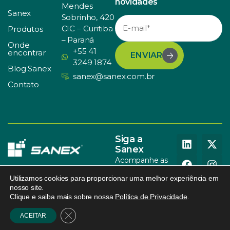
novidades
Mendes
Sanex
Sobrinho, 420
CIC – Curitiba
Produtos
– Paraná
Onde
+55 41
encontrar
ENVIAR
3249 1874
Blog Sanex
sanex@sanex.com.br
Contato
Siga a
Sanex
Acompanhe as
nossas redes
Utilizamos cookies para proporcionar uma melhor experiência em
sociais
nosso site.
Clique e saiba mais sobre nossa
Política de Privacidade
.
© SANEX. Todos os direitos
Política de Privacidade
.
095
reservados.
Design
.
Close GDPR Cookie Banner
ACEITAR