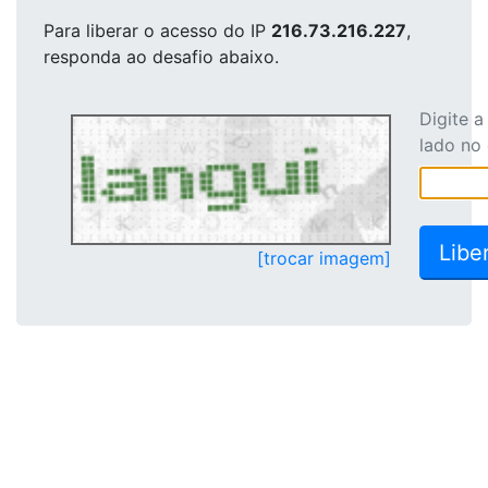
Para liberar o acesso
do IP
216.73.216.227
,
responda ao desafio abaixo.
Digite 
lado no
[trocar imagem]