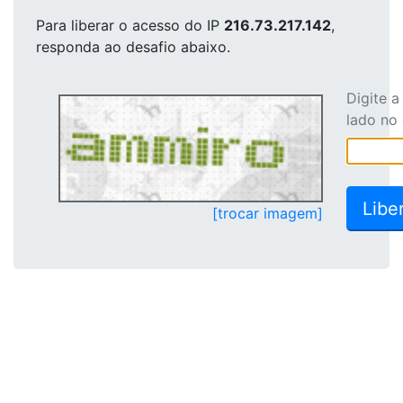
Para liberar o acesso
do IP
216.73.217.142
,
responda ao desafio abaixo.
Digite 
lado no
[trocar imagem]