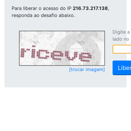
Para liberar o acesso
do IP
216.73.217.138
,
responda ao desafio abaixo.
Digite 
lado no
[trocar imagem]