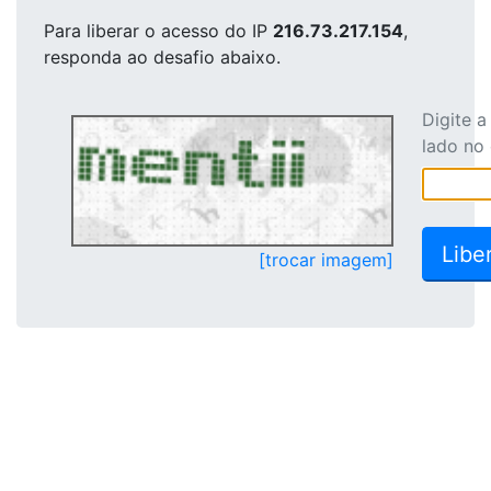
Para liberar o acesso
do IP
216.73.217.154
,
responda ao desafio abaixo.
Digite 
lado no
[trocar imagem]