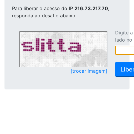
Para liberar o acesso
do IP
216.73.217.70
,
responda ao desafio abaixo.
Digite 
lado no
[trocar imagem]