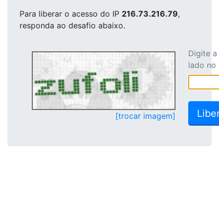
Para liberar o acesso
do IP
216.73.216.79
,
responda ao desafio abaixo.
Digite 
lado no
[trocar imagem]