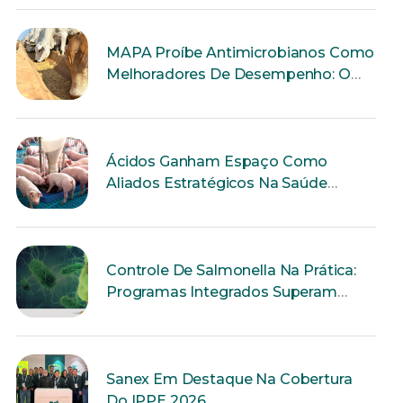
MAPA Proíbe Antimicrobianos Como
Melhoradores De Desempenho: O
Que Muda Para A Produção Animal?
Ácidos Ganham Espaço Como
Aliados Estratégicos Na Saúde
Intestinal Dos Suínos
Controle De Salmonella Na Prática:
Programas Integrados Superam
Ações Isoladas
Sanex Em Destaque Na Cobertura
Do IPPE 2026