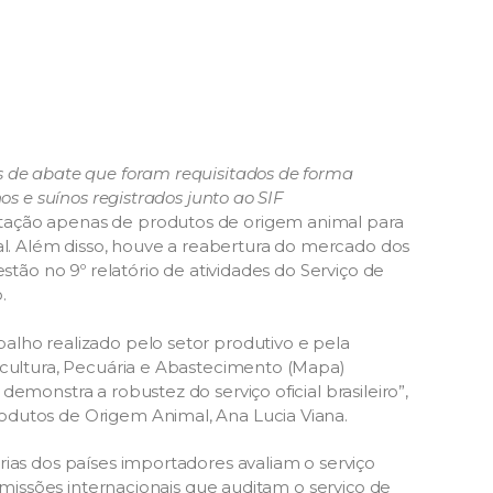
 de abate que foram requisitados de forma
os e suínos registrados junto ao SIF
tação apenas de produtos de origem animal para
. Além disso, houve a reabertura do mercado dos
stão no 9º relatório de atividades do Serviço de
.
alho realizado pelo setor produtivo e pela
icultura, Pecuária e Abastecimento (Mapa)
emonstra a robustez do serviço oficial brasileiro”,
odutos de Origem Animal, Ana Lucia Viana.
ias dos países importadores avaliam o serviço
e missões internacionais que auditam o serviço de