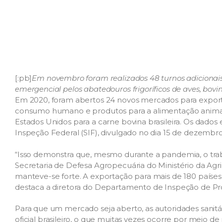
[:pb]
Em novembro foram realizados 48 turnos adicionais
emergencial pelos abatedouros frigoríficos de aves, bovin
Em 2020, foram abertos 24 novos mercados para expor
consumo humano e produtos para a alimentação animal
Estados Unidos para a carne bovina brasileira. Os dados e
Inspeção Federal (SIF), divulgado no dia 15 de dezembro
“Isso demonstra que, mesmo durante a pandemia, o trab
Secretaria de Defesa Agropecuária do Ministério da Agr
manteve-se forte. A exportação para mais de 180 países d
destaca a diretora do Departamento de Inspeção de Pr
Para que um mercado seja aberto, as autoridades sanitár
oficial brasileiro, o que muitas vezes ocorre por meio d