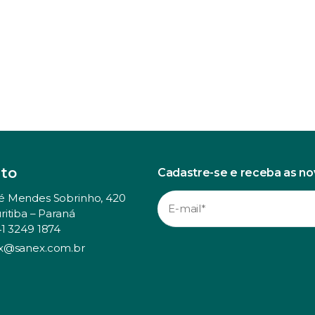
to
Cadastre-se e receba as n
é Mendes Sobrinho, 420
ritiba – Paraná
41 3249 1874
x@sanex.com.br