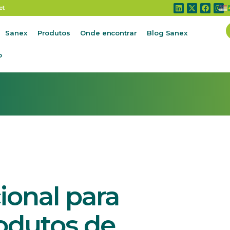
onal para exportação de produtos de origem animal regist
et
Sanex
Produtos
Onde encontrar
Blog Sanex
o
ional para
odutos de