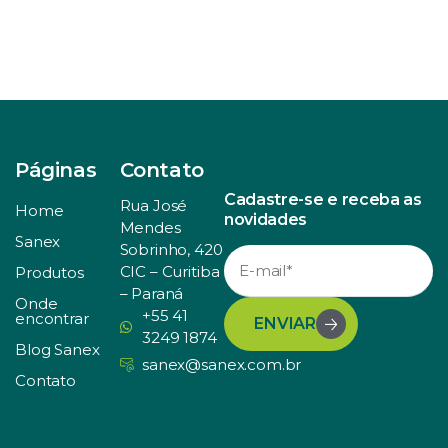
Páginas
Contato
Cadastre-se e receba as
Rua José
Home
novidades
Mendes
Sanex
Sobrinho, 420
CIC – Curitiba
Produtos
– Paraná
Onde
+55 41
encontrar
ENVIAR
3249 1874
Blog Sanex
sanex@sanex.com.br
Contato