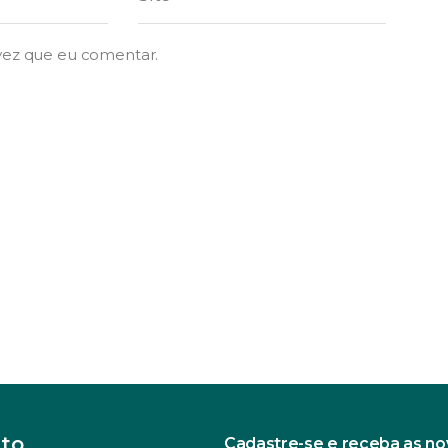
vez que eu comentar.
to
Cadastre-se e receba as n