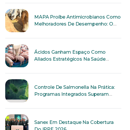
MAPA Proíbe Antimicrobianos Como
Melhoradores De Desempenho: O
Que Muda Para A Produção Animal?
Ácidos Ganham Espaço Como
Aliados Estratégicos Na Saúde
Intestinal Dos Suínos
Controle De Salmonella Na Prática:
Programas Integrados Superam
Ações Isoladas
Sanex Em Destaque Na Cobertura
Do IPPE 2026