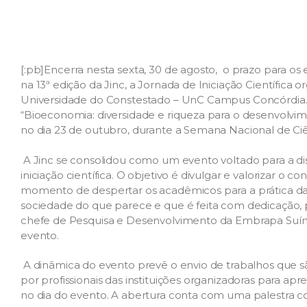
[:pb]
Encerra nesta sexta, 30 de agosto, o prazo para os 
na 13ª edição da Jinc, a Jornada de Iniciação Científica
Universidade do Constestado – UnC Campus Concórdia. 
“Bioeconomia: diversidade e riqueza para o desenvolvime
no dia 23 de outubro, durante a Semana Nacional de Ci
A Jinc se consolidou como um evento voltado para a dis
iniciação científica. O objetivo é divulgar e valorizar o
momento de despertar os acadêmicos para a prática da 
sociedade do que parece e que é feita com dedicação, po
chefe de Pesquisa e Desenvolvimento da Embrapa Suínos
evento.
A dinâmica do evento prevê o envio de trabalhos que s
por profissionais das instituições organizadoras para a
no dia do evento. A abertura conta com uma palestra co