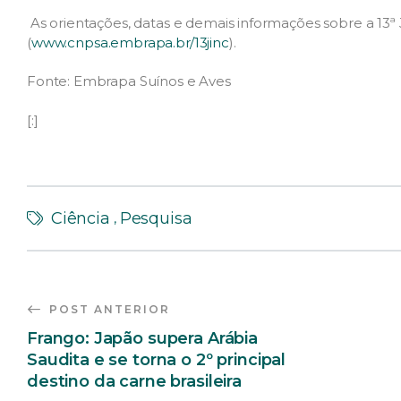
As orientações, datas e demais informações sobre a 13ª 
(
www.cnpsa.embrapa.br/13jinc
).
Fonte: Embrapa Suínos e Aves
[:]
Ciência
Pesquisa
,
POST ANTERIOR
Frango: Japão supera Arábia
Saudita e se torna o 2º principal
destino da carne brasileira