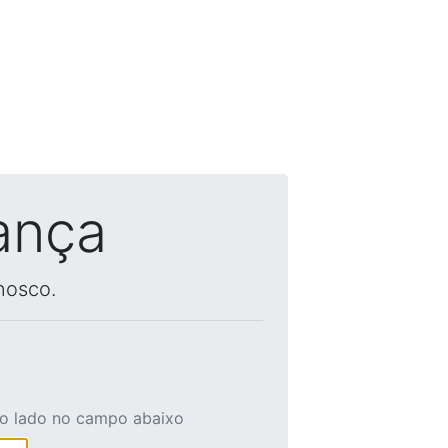
ança
nosco.
ao lado no campo abaixo