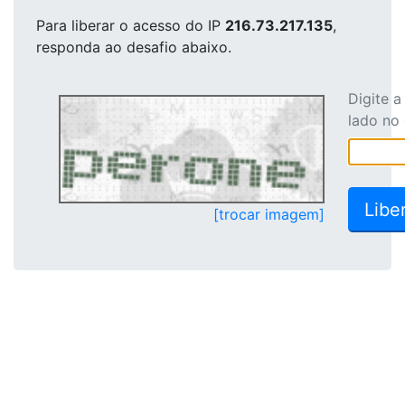
Para liberar o acesso
do IP
216.73.217.135
,
responda ao desafio abaixo.
Digite 
lado no
[trocar imagem]