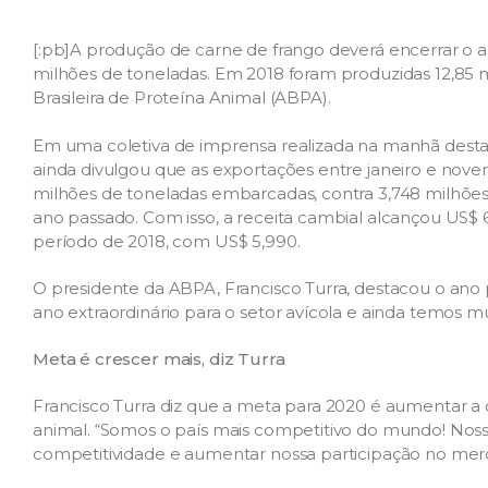
[:pb]A produção de carne de frango deverá encerrar o a
milhões de toneladas. Em 2018 foram produzidas 12,85 
Brasileira de Proteína Animal (ABPA).
Em uma coletiva de imprensa realizada na manhã desta qu
ainda divulgou que as exportações entre janeiro e nov
milhões de toneladas embarcadas, contra 3,748 milhõe
ano passado. Com isso, a receita cambial alcançou US$ 
período de 2018, com US$ 5,990.
O presidente da ABPA, Francisco Turra, destacou o ano p
ano extraordinário para o setor avícola e ainda temos mui
Meta é crescer mais, diz Turra
Francisco Turra diz que a meta para 2020 é aumentar a
animal. “Somos o país mais competitivo do mundo! Nosso
competitividade e aumentar nossa participação no mer