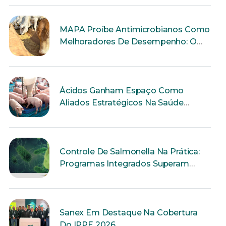
MAPA Proíbe Antimicrobianos Como
Melhoradores De Desempenho: O
Que Muda Para A Produção Animal?
Ácidos Ganham Espaço Como
Aliados Estratégicos Na Saúde
Intestinal Dos Suínos
Controle De Salmonella Na Prática:
Programas Integrados Superam
Ações Isoladas
Sanex Em Destaque Na Cobertura
Do IPPE 2026