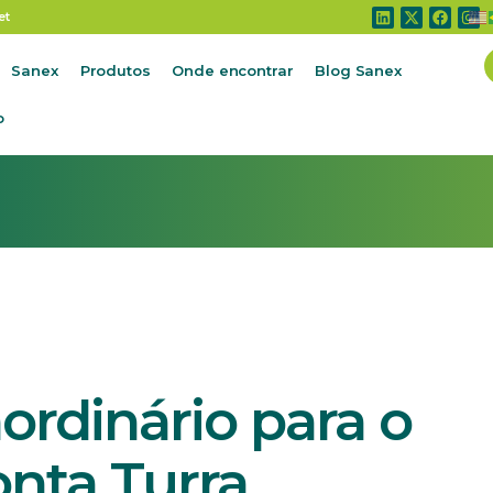
nário para o setor avícola”, aponta Turra
et
Sanex
Produtos
Onde encontrar
Blog Sanex
o
ordinário para o
onta Turra