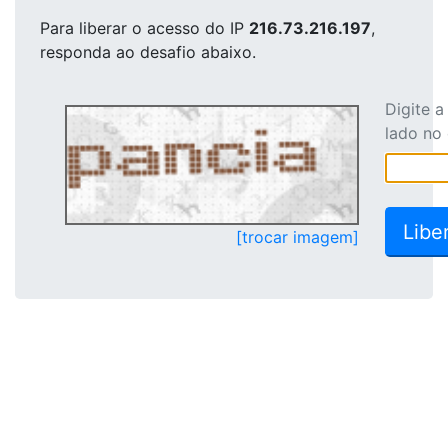
Para liberar o acesso
do IP
216.73.216.197
,
responda ao desafio abaixo.
Digite 
lado no
[trocar imagem]