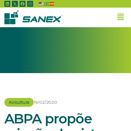
Home
»
Avicultura
»
ABPA propõe criação de sistema de prevenção à
Influenza Aviária interpaíses
Avicultura
19/02/2020
ABPA propõe