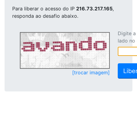
Para liberar o acesso
do IP
216.73.217.165
,
responda ao desafio abaixo.
Digite 
lado no
[trocar imagem]