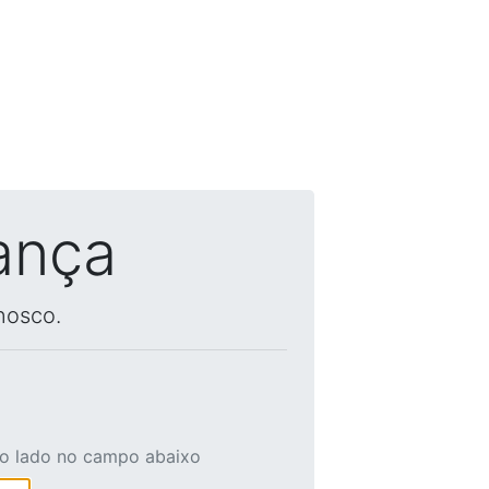
ança
nosco.
ao lado no campo abaixo