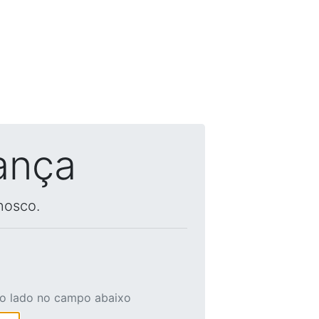
ança
nosco.
ao lado no campo abaixo