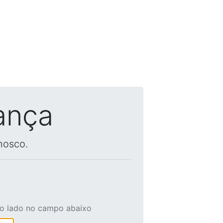
ança
nosco.
ao lado no campo abaixo