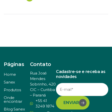
comportamento é natural, visto que são elas as
responsáveis por quase todo o faturamento de uma […]
Páginas
Contato
Cadastre-se e receba as
Rua José
Home
novidades
Mendes
Sanex
Sobrinho, 420
CIC – Curitiba
Produtos
– Paraná
Onde
+55 41
encontrar
ENVIAR
3249 1874
Blog Sanex