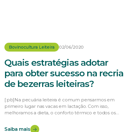
Bovinocultura Leiteira
02/06/2020
Quais estratégias adotar
para obter sucesso na recria
de bezerras leiteiras?
[:pb]Na pecuária leiteira é comum pensarmos em
primeiro lugar nas vacas em lactação. Com isso,
melhoramos a dieta, o conforto térmico e todos os
detalhes que conseguimos pensar para que esses
animais produzam cada vez mais e melhor. Este
Saiba mais