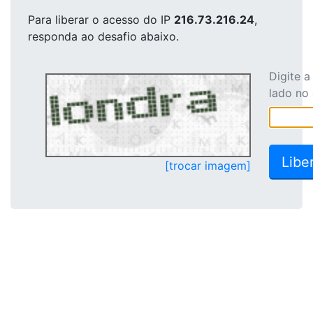
Para liberar o acesso
do IP
216.73.216.24
,
responda ao desafio abaixo.
Digite 
lado no
[trocar imagem]