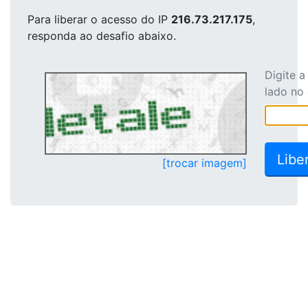
Para liberar o acesso
do IP
216.73.217.175
,
responda ao desafio abaixo.
Digite 
lado no
[trocar imagem]