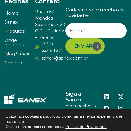
Páginas
Contato
Cadastre-se e receba as
Rua José
Home
novidades
Mendes
Sanex
Sobrinho, 420
CIC – Curitiba
Produtos
– Paraná
Onde
+55 41
encontrar
ENVIAR
3249 1874
Blog Sanex
sanex@sanex.com.br
Contato
Siga a
Sanex
Acompanhe as
nossas redes
Utilizamos cookies para proporcionar uma melhor experiência em
sociais
nosso site.
Clique e saiba mais sobre nossa
Política de Privacidade
.
© SANEX. Todos os direitos
Política de Privacidade
.
095