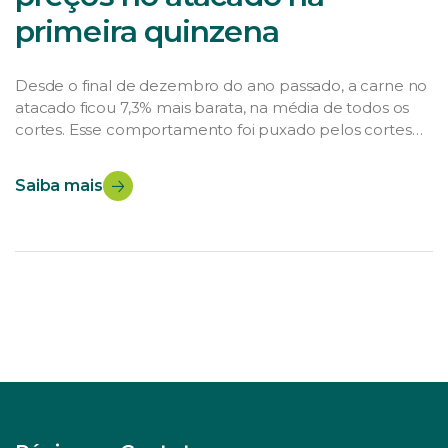
primeira quinzena
Desde o final de dezembro do ano passado, a carne no
atacado ficou 7,3% mais barata, na média de todos os
cortes. Esse comportamento foi puxado pelos cortes
de traseiro, que caíram 9,3% neste mesmo intervalo. Já
os cortes de dianteiro ficaram praticamente estáveis
Saiba mais
com recuo de 0,3%, nas mesmas condições. Como os
cortes de […]