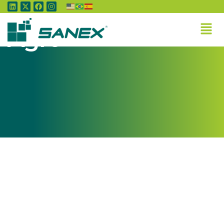
Tag:
Mulher no
Agro