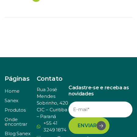
Atualmente, o país conta com 118 mil médicos-
veterinários em atividade, dos quais 58,4 mil, ou 49%,
são mulheres. […]
Páginas
Contato
Cadastre-se e receba as
Rua José
Home
novidades
Mendes
Sanex
Sobrinho, 420
CIC – Curitiba
Produtos
– Paraná
Onde
+55 41
encontrar
ENVIAR
3249 1874
Blog Sanex