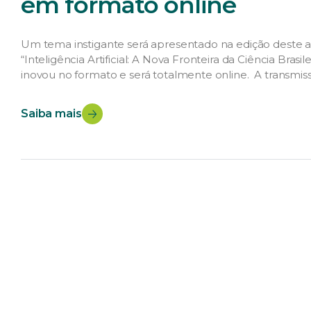
em formato online
Um tema instigante será apresentado na edição deste ano
“Inteligência Artificial: A Nova Fronteira da Ciência Bras
inovou no formato e será totalmente online. A transmiss
outubro e iniciará às […]
Saiba mais