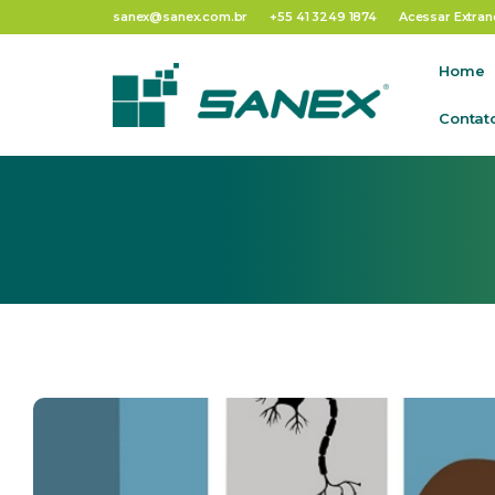
Tag:
Iniciação 
sanex@sanex.com.br
+55 41 3249 1874
Acessar Extran
Home
Contat