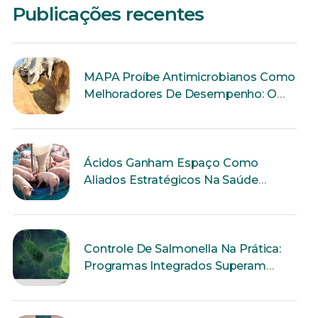
Publicações recentes
MAPA Proíbe Antimicrobianos Como
Melhoradores De Desempenho: O
Que Muda Para A Produção Animal?
Ácidos Ganham Espaço Como
Aliados Estratégicos Na Saúde
Intestinal Dos Suínos
Controle De Salmonella Na Prática:
Programas Integrados Superam
Ações Isoladas