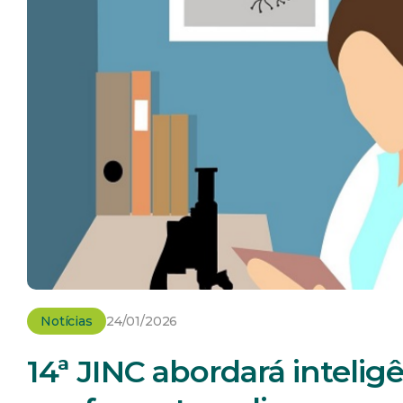
Notícias
24/01/2026
14ª JINC abordará inteligên