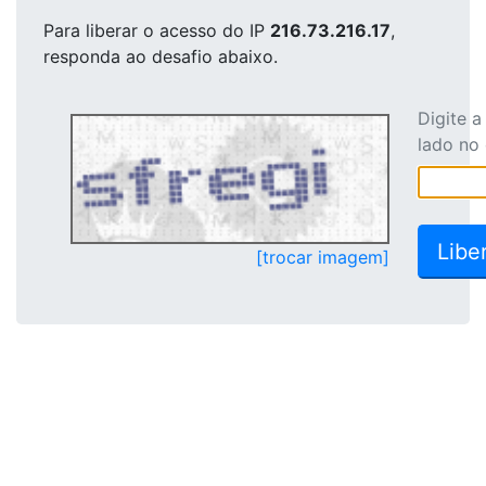
Para liberar o acesso
do IP
216.73.216.17
,
responda ao desafio abaixo.
Digite 
lado no
[trocar imagem]