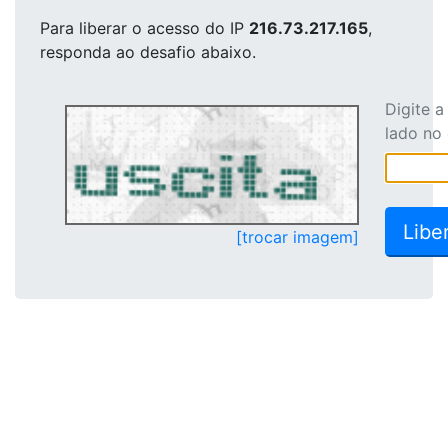
Para liberar o acesso
do IP
216.73.217.165
,
responda ao desafio abaixo.
Digite 
lado no
[trocar imagem]