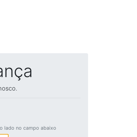
ança
nosco.
ao lado no campo abaixo